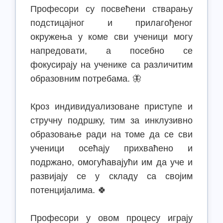
Професори су посвећени стварању
подстицајног и прилагођеног
окружења у коме сви ученици могу
напредовати, а посебно се
фокусирају на ученике са различитим
образовним потребама. 🦋
Кроз индивидуализоване приступе и
стручну подршку, тим за инклузивно
образовање ради на томе да се сви
ученици осећају прихваћено и
подржано, омогућавајући им да уче и
развијају се у складу са својим
потенцијалима. 🍀
Професори у овом процесу играју