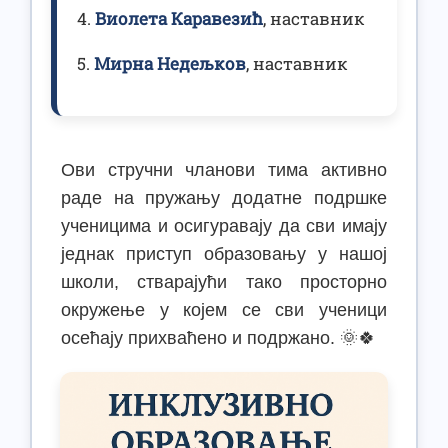
Виолета Каравезић
, наставник
Мирна Недељков
, наставник
Ови стручни чланови тима активно
раде на пружању додатне подршке
ученицима и осигуравају да сви имају
једнак приступ образовању у нашој
школи, стварајући тако просторно
окружење у којем се сви ученици
осећају прихваћено и подржано. 🌞🍀