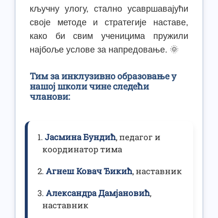
кључну улогу, стално усавршавајући
своје методе и стратегије наставе,
како би свим ученицима пружили
најбоље услове за напредовање. 🌞
Тим за инклузивно образовање у
нашој школи чине следећи
чланови:
Јасмина Бундић
, педагог и
координатор тима
Агнеш Ковач Ђикић
, наставник
Александра Дамјановић
,
наставник