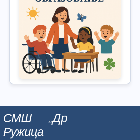
СМШ ,,Др
Ружица