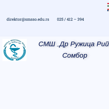
direktor@smsso.edu.rs
025 / 412 – 394
СМШ ,,Др Ружица Рип
Сомбор