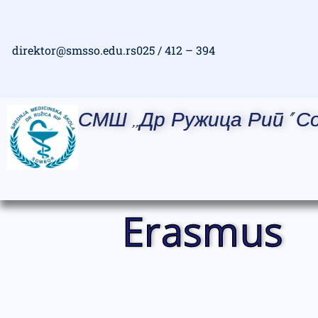
direktor@smsso.edu.rs
025 / 412 – 394
СМШ ,,Др Ружица Рип" С
Erasmus