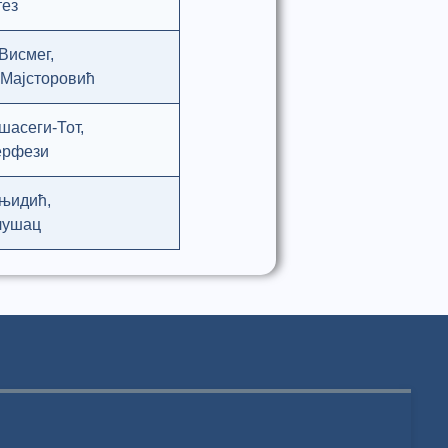
тез
Висмег,
 Мајсторовић
шасеги-Тот,
ерфези
Гњидић,
лушац