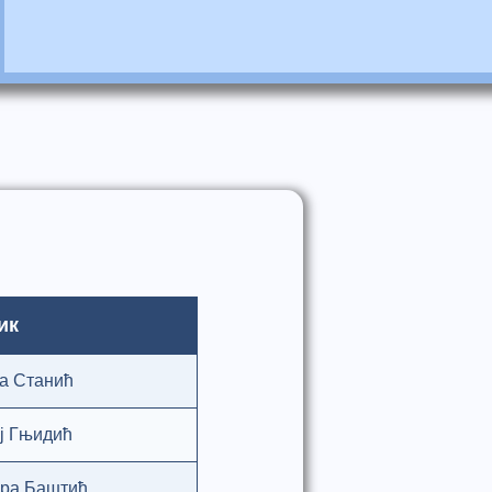
ик
а Станић
ј Гњидић
ра Баштић