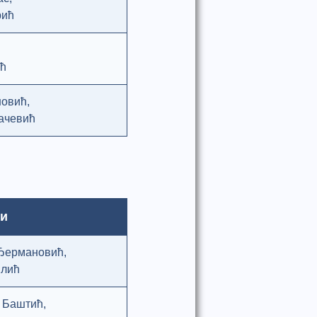
рић
ћ
овић,
ачевић
и
Ђермановић,
лић
 Баштић,