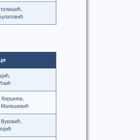
толишић,
Булатовић
ци
јић,
Илић
 Киршнер,
 Малешевић
 Вуковић,
тојић