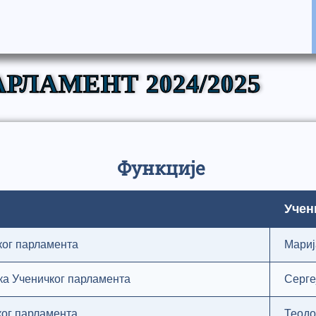
РЛАМЕНТ 2024/2025
Функције
Учен
ког парламента
Мариј
а Ученичког парламента
Серге
ког парламента
Теодо