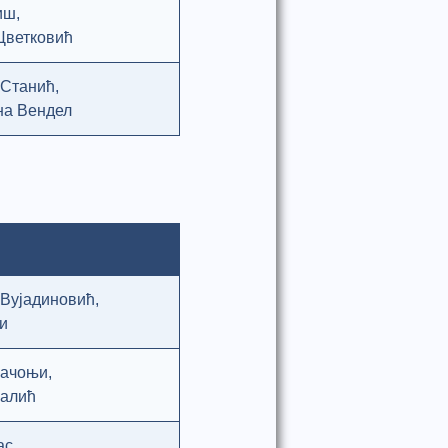
иш,
Цветковић
 Станић,
на Вендел
 Вујадиновић,
и
рачоњи,
Ралић
ас,