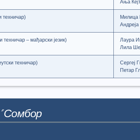
Ања Кеј
и техничар)
Милица 
Андреја
 техничар – мађарски језик)
Лаура И
Лила Ш
утски техничар)
Сергеј 
Петар Г
" Сомбор