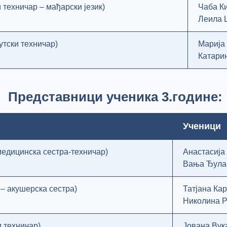
 техничар – мађарски језик)
Чаба К
Леила 
утски техничар)
Марија
Катари
Представници ученика 3.године:
Ученици
 медицинска сестра-техничар)
Анастасија
Вања Ђула
 – акушерска сестра)
Татјана Ка
Николина 
и техничар)
Јована Вук