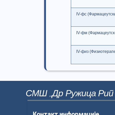
IV-фс (Фармацеутск
IV-фм (Фармацеутски
IV-физ (Физиотерапе
СМШ ,,Др Ружица Рип
Контакт информације