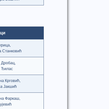
ици
рица,
 Станковић
 Дробац,
 Ђилас
на Крговић,
а Јакшић
на Фаркаш,
ујевић