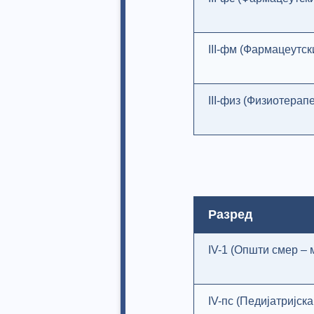
III-фм (Фармацеутск
III-физ (Физиотерап
Разред
IV-1 (Општи смер – 
IV-пс (Педијатријск