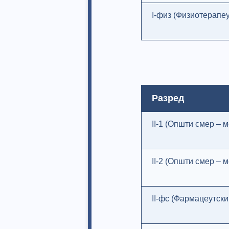
I-физ (Физиотерапеу
Разред
II-1 (Општи смер – 
II-2 (Општи смер – 
II-фс (Фармацеутски