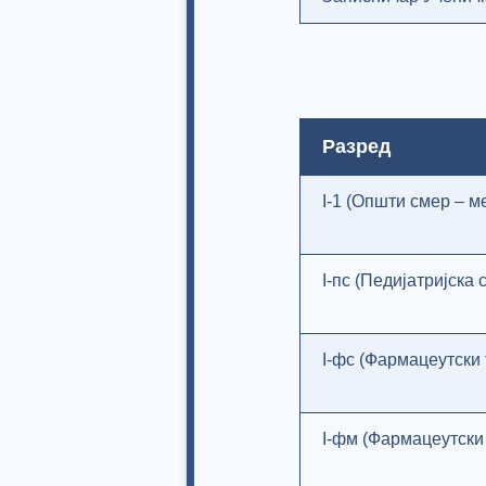
Разред
I-1 (Општи смер – м
I-пс (Педијатријска 
I-фс (Фармацеутски 
I-фм (Фармацеутски 