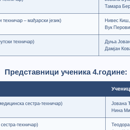
Тамара Бе
и техничар – мађарски језик)
Нивес Киш,
Вук Перови
еутски техничар)
Дуња Јован
Дамјан Ков
Представници ученика 4.године:
Учениц
медицинска сестра-техничар)
Јована 
Нина Ми
а сестра-техничар)
Теодора