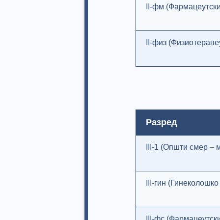
II-фм (Фармацеутски
II-физ (Физиотерапе
Разред
III-1 (Општи смер –
III-гин (Гинеколошко
III-фс (Фармацеутск