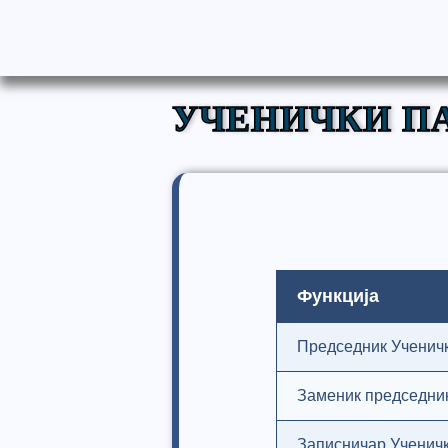
УЧЕНИЧКИ ПА
Функција
Председник Ученич
Заменик председник
Записничар Ученич