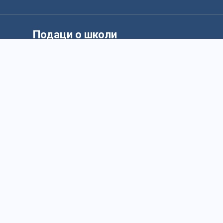
Подаци о школи
ПИБ: 100607102
Матични број: 08013128