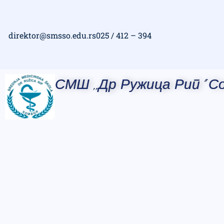
direktor@smsso.edu.rs
025 / 412 – 394
СМШ ,,Др Ружица Рип" С