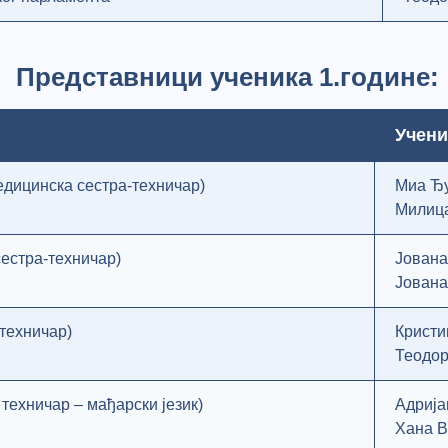
Представници ученика 1.године:
Учен
едицинска сестра-техничар)
Миа Ђу
Милица
сестра-техничар)
Јована
Јована
техничар)
Кристи
Теодор
техничар – мађарски језик)
Адрија
Хана В