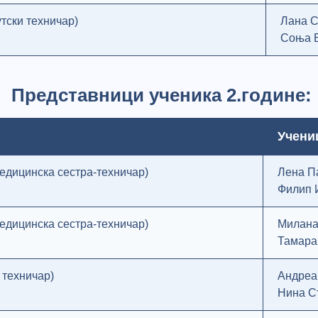
тски техничар)
Лана С
Соња 
Представници ученика 2.године:
Учени
медицинска сестра-техничар)
Лена Па
Филип 
медицинска сестра-техничар)
Милана
Тамара
 техничар)
Андреа
Нина С