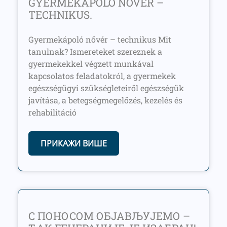
GYERMEKÁPOLÓ NŐVÉR –
TECHNIKUS.
Gyermekápoló nővér – technikus Mit
tanulnak? Ismereteket szereznek a
gyermekekkel végzett munkával
kapcsolatos feladatokról, a gyermekek
egészségügyi szükségleteiről egészségük
javítása, a betegségmegelőzés, kezelés és
rehabilitáció
ПРИКАЖИ ВИШЕ
С ПОНОСОМ ОБЈАВЉУЈЕМО –