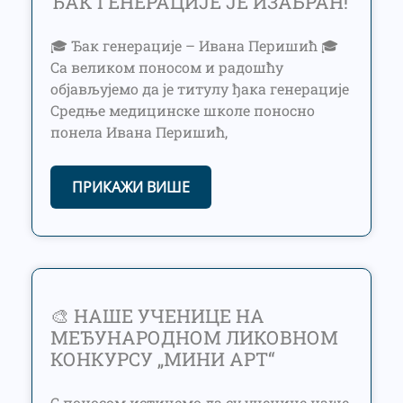
ЂАК ГЕНЕРАЦИЈЕ ЈЕ ИЗАБРАН!
🎓 Ђак генерације – Ивана Перишић 🎓
Са великом поносом и радошћу
објављујемо да је титулу ђака генерације
Средње медицинске школе поносно
понела Ивана Перишић,
ПРИКАЖИ ВИШЕ
🎨 НАШЕ УЧЕНИЦЕ НА
МЕЂУНАРОДНОМ ЛИКОВНОМ
КОНКУРСУ „МИНИ АРТ“
С поносом истичемо да су ученице наше