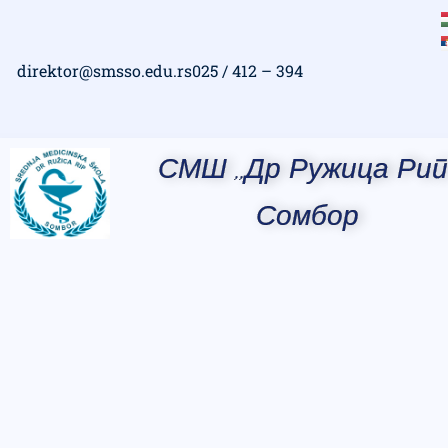
direktor@smsso.edu.rs
025 / 412 – 394
СМШ ,,Др Ружица Рип
Сомбор