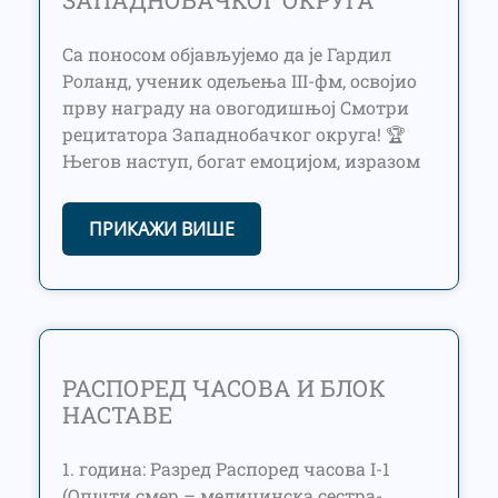
Са поносом објављујемо да је Гардил
Роланд, ученик одељења III-фм, освојио
прву награду на овогодишњој Смотри
рецитатора Западнобачког округа! 🏆
Његов наступ, богат емоцијом, изразом
ПРИКАЖИ ВИШЕ
РАСПОРЕД ЧАСОВА И БЛОК
НАСТАВЕ
1. година: Разред Распоред часова I-1
(Општи смер – медицинска сестра-