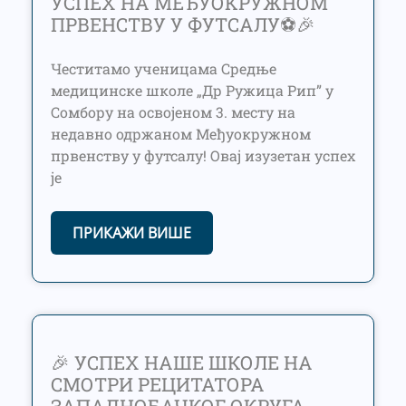
УСПЕХ НА МЕЂУОКРУЖНОМ
ПРВЕНСТВУ У ФУТСАЛУ⚽🎉
Честитамо ученицама Средње
медицинске школе „Др Ружица Рип” у
Сомбору на освојеном 3. месту на
недавно одржаном Међуокружном
првенству у футсалу! Овај изузетан успех
је
ПРИКАЖИ ВИШЕ
🎉 УСПЕХ НАШЕ ШКОЛЕ НА
СМОТРИ РЕЦИТАТОРА
ЗАПАДНОБАЧКОГ ОКРУГА