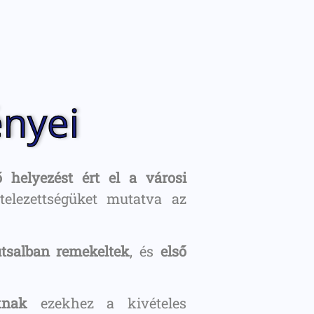
ényei
ő helyezést ért el a városi
telezettségüket mutatva az
utsalban remekeltek
, és
első
knak
ezekhez a kivételes