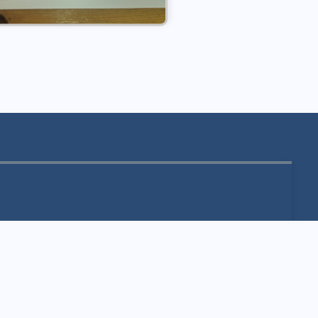
Cím
Podgorička utca 9,
25101 Zombor,
Szerbia