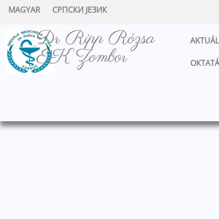
MAGYAR
СРПСКИ ЈЕЗИК
Dr Ripp Rózsa
AKTUÁL
EK Zombor
OKTATÁ