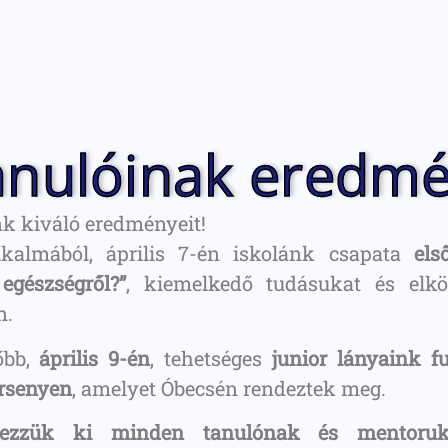
tanulóinak eredm
k kiváló eredményeit!
kalmából, április 7-én iskolánk csapata
els
egészségről?”
, kiemelkedő tudásukat és elkö
n.
őbb,
április 9-én
, tehetséges
junior lányaink f
ersenyen
, amelyet Óbecsén rendeztek meg.
fejezzük ki minden tanulónak és mentoru