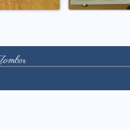
ombor
Iskola adatai
Adószám: 100607102
Cégjegyzékszám: 08013128