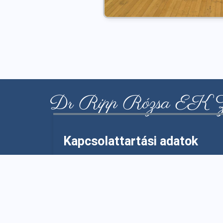
Dr Ripp Rózsa EK Z
Kapcsolattartási adatok
Kapcsolat
Telefon: 025 / 412 – 394
025 / 430 – 540